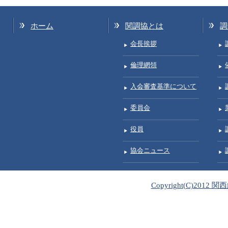
ホーム
関調協とは
調
会長挨拶
倫理網領
入会審査基準について
委員会
役員
協会ニュース
Copyright(C)2012 関